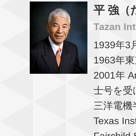
平 強（
Tazan In
1939年
1963年
2001年 A
士号を受
三洋電機
Texas Ins