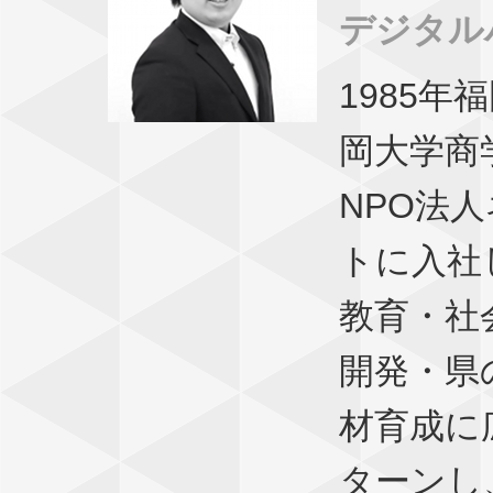
デジタル
1985年
岡大学商
NPO法
トに入社
教育・社
開発・県
材育成に
ターンし