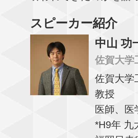
スピーカー紹介
中山 功
佐賀大学
佐賀大学
教授
医師、医
*H9年 