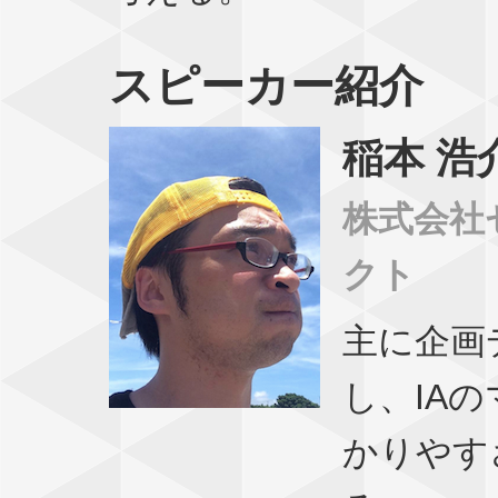
スピーカー紹介
稲本 浩
株式会社
クト
主に企画
し、IA
かりやす