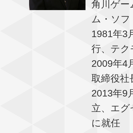
角川ゲー
ム・ソフ
1981
行、テク
2009
取締役社
2013
立、エグ
に就任