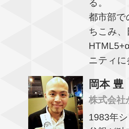
る。
都市部で
ちこみ、日
HTML5
ニティに
岡本 豊
株式会社
1983年