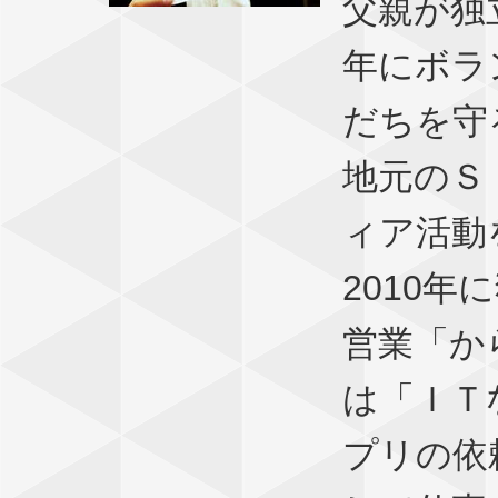
父親が独
年にボラ
だちを守
地元のＳ
ィア活動
2010
営業「か
は「ＩＴ
プリの依